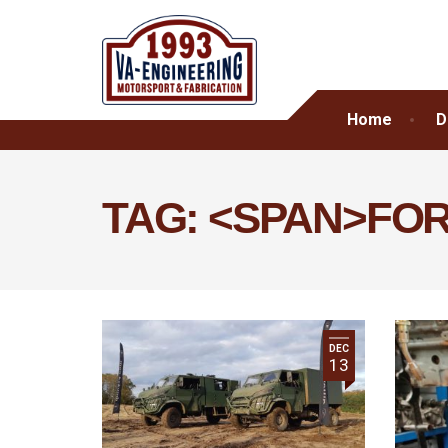
Home
D
TAG: <SPAN>FO
DEC
13