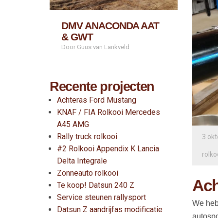
DMV ANACONDA AAT
& GWT
Door Guus van Lankveld
Recente projecten
Achteras Ford Mustang
KNAF / FIA Rolkooi Mercedes
A45 AMG
Rally truck rolkooi
3 ok
#2 Rolkooi Appendix K Lancia
rolko
Delta Integrale
Zonneauto rolkooi
Ach
Te koop! Datsun 240 Z
Service steunen rallysport
We hebb
Datsun Z aandrijfas modificatie
autospo