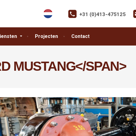
+31 (0)413-475125
iensten
Projecten
Contact
RD MUSTANG</SPAN>