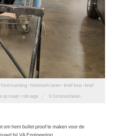
•
ford mustang
•
historisch racen
•
knaf kooi
•
knaf
/
oi op maat
•
roll cage
0 Commentaren
 om hem bullet proof te maken voor de
ebouwd bij VA Engineering.