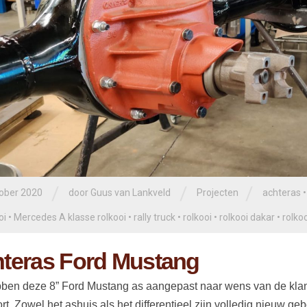
/
/
/
tober 2020
door
Guus van Lankveld
Projecten
achteras
oi
•
Mercedes A klasse rolkooi
•
rally truck
•
rolkooi
•
rolkooi dakar
•
rolko
teras Ford Mustang
en deze 8” Ford Mustang as aangepast naar wens van de klant
rt. Zowel het ashuis als het differentieel zijn volledig nieuw g