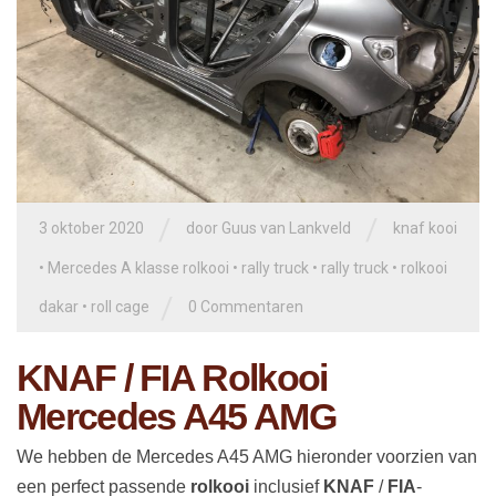
/
/
3 oktober 2020
door
Guus van Lankveld
knaf kooi
•
Mercedes A klasse rolkooi
•
rally truck
•
rally truck
•
rolkooi
/
dakar
•
roll cage
0 Commentaren
KNAF / FIA Rolkooi
Mercedes A45 AMG
We hebben de Mercedes A45 AMG hieronder voorzien van
een perfect passende
rolkooi
inclusief
KNAF
/
FIA
-