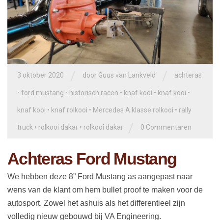
/
/
3 oktober 2020
door
Guus van Lankveld
achteras
•
ford mustang
•
historisch racen
•
knaf kooi
•
knaf kooi
•
knaf kooi
•
knaf rolkooi
•
Mercedes A klasse rolkooi
•
rally
/
truck
•
rolkooi dakar
•
rolkooi dakar
0 Commentaren
Achteras Ford Mustang
We hebben deze 8” Ford Mustang as aangepast naar
wens van de klant om hem bullet proof te maken voor de
autosport. Zowel het ashuis als het differentieel zijn
volledig nieuw gebouwd bij VA Engineering.