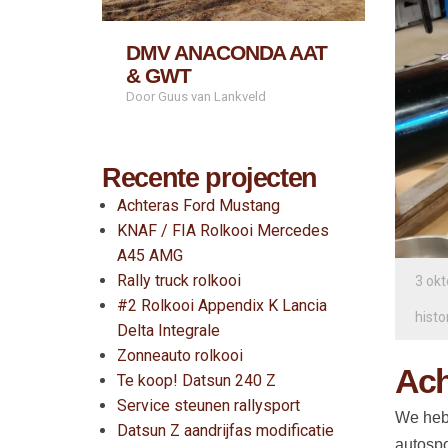
DMV ANACONDA AAT
& GWT
Door Guus van Lankveld
Recente projecten
Achteras Ford Mustang
KNAF / FIA Rolkooi Mercedes
A45 AMG
Rally truck rolkooi
3 ok
#2 Rolkooi Appendix K Lancia
histo
Delta Integrale
Zonneauto rolkooi
Ach
Te koop! Datsun 240 Z
Service steunen rallysport
We hebb
Datsun Z aandrijfas modificatie
autospo