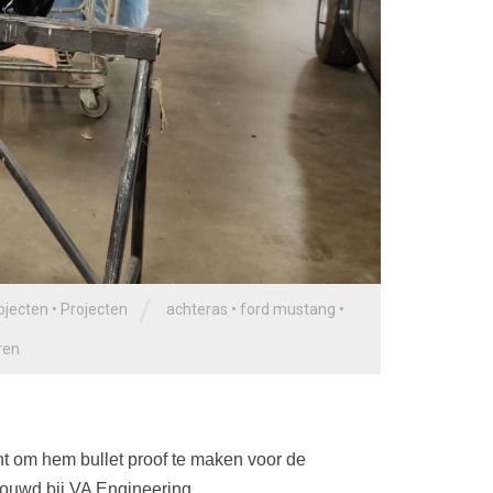
/
ojecten
•
Projecten
achteras
•
ford mustang
•
ren
 om hem bullet proof te maken voor de
ebouwd bij VA Engineering.