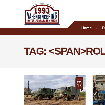
Home
D
TAG: <SPAN>RO
DEC
13