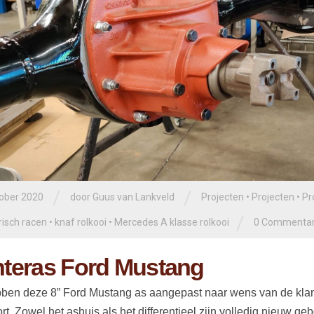
/
/
tober 2020
door
Guus van Lankveld
Projecten
•
Projecten
•
Pr
/
risch racen
•
knaf rolkooi
•
Mercedes A klasse rolkooi
0 Commenta
teras Ford Mustang
en deze 8” Ford Mustang as aangepast naar wens van de klant
rt. Zowel het ashuis als het differentieel zijn volledig nieuw g