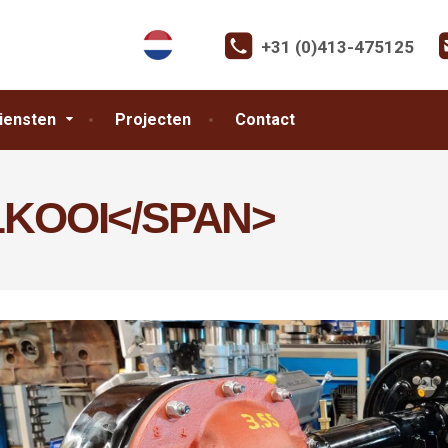
+31 (0)413-475125
iensten
Projecten
Contact
LKOOI</SPAN>