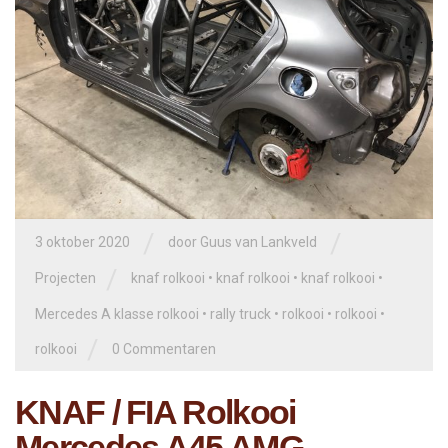
/
/
3 oktober 2020
door
Guus van Lankveld
/
Projecten
knaf rolkooi
•
knaf rolkooi
•
knaf rolkooi
•
Mercedes A klasse rolkooi
•
rally truck
•
rolkooi
•
rolkooi
•
/
rolkooi
0 Commentaren
KNAF / FIA Rolkooi
Mercedes A45 AMG