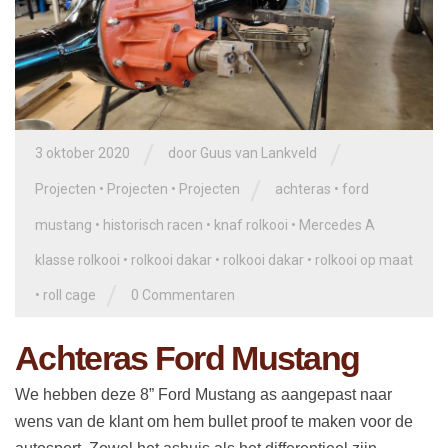
/
/
3 oktober 2020
door
Guus van Lankveld
/
Projecten
•
Projecten
•
Projecten
achteras
•
ford
mustang
•
historisch racen
•
knaf rolkooi
•
Mercedes A
klasse rolkooi
•
rolkooi dakar
•
rolkooi dakar
•
rolkooi op maat
/
•
roll cage
0 Commentaren
Achteras Ford Mustang
We hebben deze 8” Ford Mustang as aangepast naar
wens van de klant om hem bullet proof te maken voor de